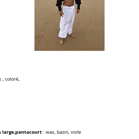
x , coloré,
 large,pantacourt
: wax, bazin, voile