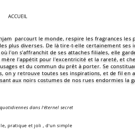
ACCUEIL
njam parcourt le monde, respire les fragrances les 
es plus diverses. De là tire-t-elle certainement ses i
où l'on s'affranchit de ses attaches filiales, elle ga
 mère l'appétit pour l'excentricité et la rareté, et c
s usages et du commun du prêt à porter. Se constitu
 on y retrouve toutes ses inspirations, et de fil en ai
sant aux noirs costumes de nos rues endormies la gai
uotidiennes dans l'éternel secret
ile, pratique et joli , d'un simple