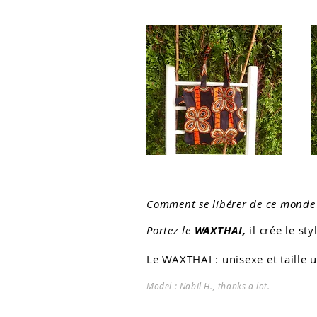
Comment se libérer de ce monde 
Portez le
WAXTHAI,
il crée le st
Le WAXTHAI : unisexe et taille 
Model : Nabil H., thanks a lot.