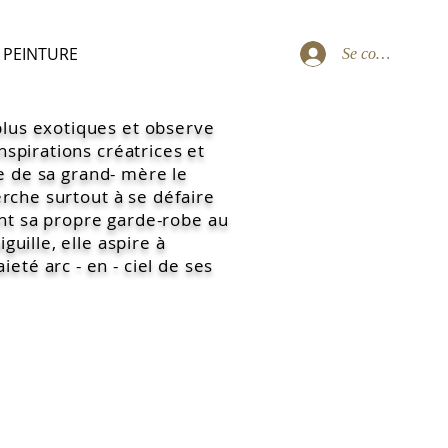
PEINTURE
Se connecter
plus exotiques et observe
nspirations créatrices et
rde de sa grand- mère le
herche surtout à se défaire
ant sa propre garde-robe au
guille, elle aspire à
eté arc - en - ciel de ses