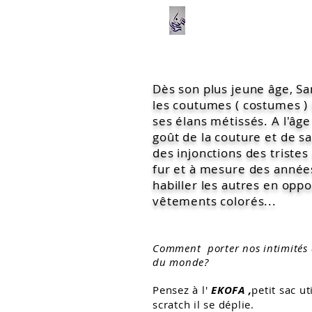
Dès son plus jeune âge, Sa
les coutumes ( costumes ) l
ses élans métissés. A l'âge 
goût de la couture et de sa
des injonctions des triste
fur et à mesure des années,
habiller les autres en oppo
vêtements colorés...
Comment porter nos intimités q
du monde?
Pensez à l'
EKOFA ,
p
etit sac ut
scratch il se déplie.