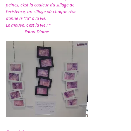
peines, c'est la couleur du sillage de
l'existence, un sillage où chaque rêve
donne le "la" à la vie.
Le mauve, c'est la vie ! "
Fatou Diome